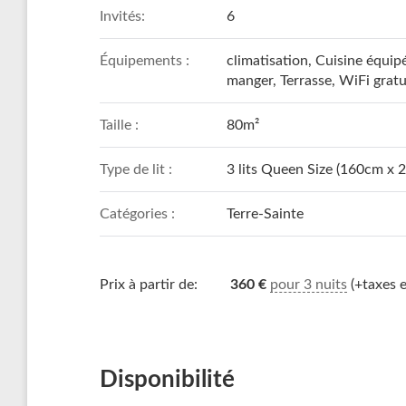
Invités:
6
Équipements :
climatisation
,
Cuisine équip
manger
,
Terrasse
,
WiFi gratu
Taille :
80m²
Type de lit :
3 lits Queen Size (160cm x 
Catégories :
Terre-Sainte
Prix à partir de:
360
€
pour 3 nuits
(+taxes e
Disponibilité