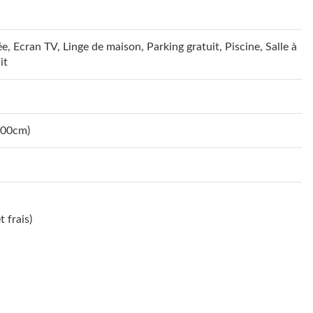
ée
,
Ecran TV
,
Linge de maison
,
Parking gratuit
,
Piscine
,
Salle à
it
200cm)
t frais)